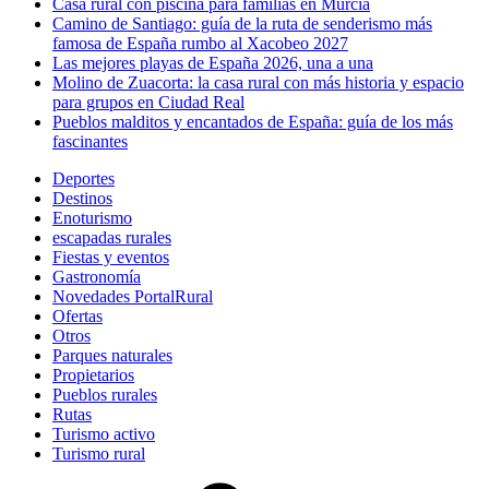
Casa rural con piscina para familias en Murcia
Camino de Santiago: guía de la ruta de senderismo más
famosa de España rumbo al Xacobeo 2027
Las mejores playas de España 2026, una a una
Molino de Zuacorta: la casa rural con más historia y espacio
para grupos en Ciudad Real
Pueblos malditos y encantados de España: guía de los más
fascinantes
Deportes
Destinos
Enoturismo
escapadas rurales
Fiestas y eventos
Gastronomía
Novedades PortalRural
Ofertas
Otros
Parques naturales
Propietarios
Pueblos rurales
Rutas
Turismo activo
Turismo rural