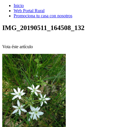
Inicio
Web Portal Rural
Promociona tu casa con nosotros
IMG_20190511_164508_132
Vota éste artículo