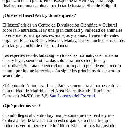
organizamos un picnic en el Bosque de la Herrería, para luego
finalizar con una caminata por la tarde hasta la Silla de Felipe II.
¿Qué es el InsectPark y dónde queda?
El InsectPark es un Centro de Divulgación Científica y Cultural
sobre la Naturaleza. Hay una gran cantidad y variedad de animales
invertebrados: mariposas, escarabajos y arañas. Tienen diferentes
orígenes: España, Brasil, México, Madagascar y muchos países más
a lo largo y ancho de nuestro planeta.
Las especies recolectadas siguen todas las normativas en materia
ética y legal, siendo utilizadas sólo para fines científicos y
educativos. Se trata de tener el menor impacto posible en el medio
natural por lo que la recolección sigue los principios de desarrollo
sostenible.
El Centro de Naturaleza InsectPark se encuentra al noroeste de la
Comunidad de Madrid, en el Área Recreativa «El Tomillar» ,
Carretera M-600 km 5,6.
San Lorenzo del Escorial.
¿Qué podemos ver?
Cuando llegas al Centro hay una persona que nos recibe y nos
explica antes de la visita cómo está organizado el centro, qué
podemos ver primero y qué lo último. El centro nos ha gustado