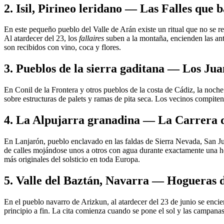
2. Isil, Pirineo leridano — Las Falles que 
En este pequeño pueblo del Valle de Arán existe un ritual que no se r
Al atardecer del 23, los
fallaires
suben a la montaña, encienden las ant
son recibidos con vino, coca y flores.
3. Pueblos de la sierra gaditana — Los Jua
En Conil de la Frontera y otros pueblos de la costa de Cádiz, la noch
sobre estructuras de palets y ramas de pita seca. Los vecinos compit
4. La Alpujarra granadina — La Carrera 
En Lanjarón, pueblo enclavado en las faldas de Sierra Nevada, San Ju
de calles mojándose unos a otros con agua durante exactamente una ho
más originales del solsticio en toda Europa.
5. Valle del Baztán, Navarra — Hogueras d
En el pueblo navarro de Arizkun, al atardecer del 23 de junio se enci
principio a fin. La cita comienza cuando se pone el sol y las campana