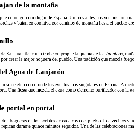
bajan de la montaña
epite en ningún otro lugar de España. Un mes antes, los vecinos prepara
orchas y bajan en comitiva por caminos de montaña hasta el pueblo crean
nillo
e de San Juan tiene una tradición propia: la quema de los
Juanillos
, muñ
en por crear la mejor hoguera del pueblo. Una tradición que mezcla fue
del Agua de Lanjarón
an se celebra con uno de los eventos más singulares de España. A media
ra. Una fiesta que mezcla el agua como elemento purificador con la gas
e portal en portal
enden hogueras en los portales de cada casa del pueblo. Los vecinos va
s repican durante quince minutos seguidos. Una de las celebraciones más