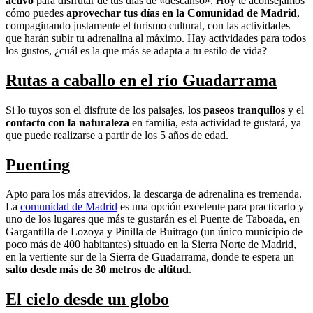
activo
para disfrutar de tus días de «descanso». Hoy te aconsejamos
cómo puedes
aprovechar tus días en la Comunidad de Madrid
,
compaginando justamente el turismo cultural, con las actividades
que harán subir tu adrenalina al máximo. Hay actividades para todos
los gustos, ¿cuál es la que más se adapta a tu estilo de vida?
Rutas a caballo en el río Guadarrama
Si lo tuyos son el disfrute de los paisajes, los
paseos tranquilos
y el
contacto con la naturaleza
en familia, esta actividad te gustará, ya
que puede realizarse a partir de los 5 años de edad.
Puenting
Apto para los más atrevidos, la descarga de adrenalina es tremenda.
La
comunidad de Madrid
es una opción excelente para practicarlo y
uno de los lugares que más te gustarán es el Puente de Taboada, en
Gargantilla de Lozoya y Pinilla de Buitrago (un único municipio de
poco más de 400 habitantes) situado en la Sierra Norte de Madrid,
en la vertiente sur de la Sierra de Guadarrama, donde te espera un
salto desde más de 30 metros de altitud
.
El cielo desde un globo