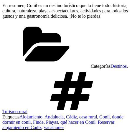
En resumen, Conil es un destino turístico que lo tiene todo: historia,
cultura, naturaleza, playas espectaculares, actividades para todos los
gustos y una gastronomía deliciosa. ¡No te lo pierdas!
Categorías
Destinos
,
Turismo rural
Etiquetas
Alojamiento
,
Andalucía
,
Cádiz
,
casa rural
,
Conil
,
donde
dormir en conil
,
Finde
,
Playas
,
qué hacer en Conil
,
Reservar
alojamiento en Cadiz
,
vacaciones