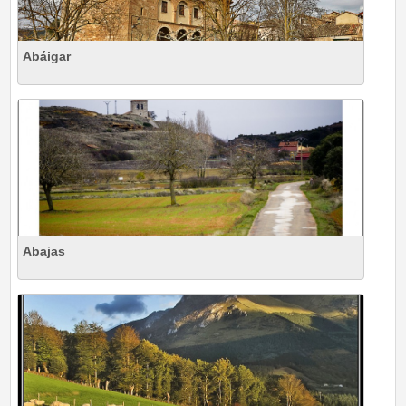
Abáigar
Abajas