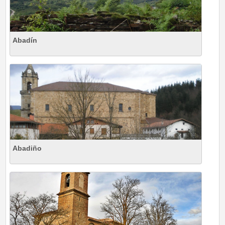
Abadín
Abadiño