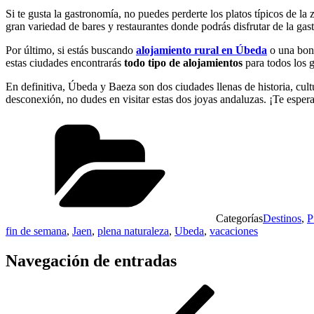
Si te gusta la gastronomía, no puedes perderte los platos típicos de l
gran variedad de bares y restaurantes donde podrás disfrutar de la gas
Por último, si estás buscando
alojamiento rural en Úbeda
o una bon
estas ciudades encontrarás
todo tipo de alojamientos
para todos los 
En definitiva, Úbeda y Baeza son dos ciudades llenas de historia, cultu
desconexión, no dudes en visitar estas dos joyas andaluzas. ¡Te espe
Categorías
Destinos
,
P
fin de semana
,
Jaen
,
plena naturaleza
,
Ubeda
,
vacaciones
Navegación de entradas