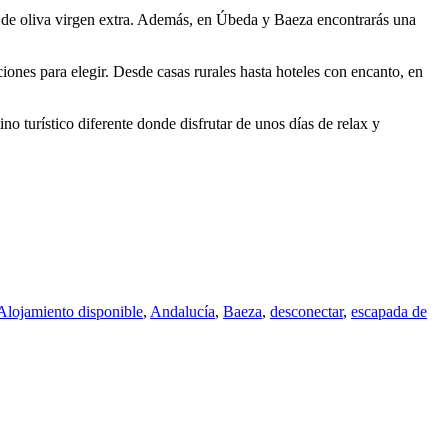
ite de oliva virgen extra. Además, en Úbeda y Baeza encontrarás una
iones para elegir. Desde casas rurales hasta hoteles con encanto, en
no turístico diferente donde disfrutar de unos días de relax y
Alojamiento disponible
,
Andalucía
,
Baeza
,
desconectar
,
escapada de