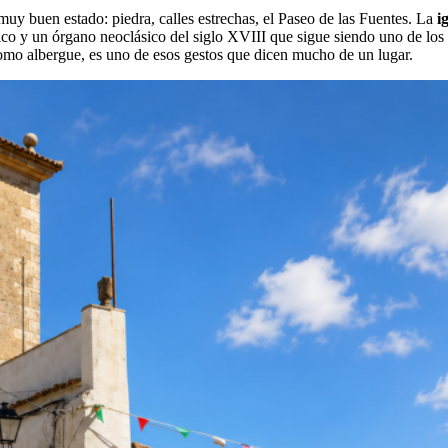
muy buen estado: piedra, calles estrechas, el Paseo de las Fuentes. La
i
ístico y un órgano neoclásico del siglo XVIII que sigue siendo uno de lo
omo albergue, es uno de esos gestos que dicen mucho de un lugar.