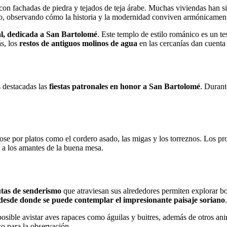
 con fachadas de piedra y tejados de teja árabe. Muchas viviendas han si
empo, observando cómo la historia y la modernidad conviven armónicamen
al, dedicada a San Bartolomé
. Este templo de estilo románico es un te
s, los
restos de antiguos molinos de agua
en las cercanías dan cuenta 
s destacadas las
fiestas patronales en honor a San Bartolomé
. Durant
dose por platos como el cordero asado, las migas y los torreznos. Los p
 a los amantes de la buena mesa.
utas de senderismo
que atraviesan sus alrededores permiten explorar b
 desde donde se puede contemplar el impresionante paisaje soriano
.
 posible avistar aves rapaces como águilas y buitres, además de otros an
o para la observación.