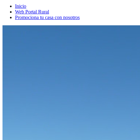
Inicio
Web Portal Rural
Promociona tu casa con nosotros