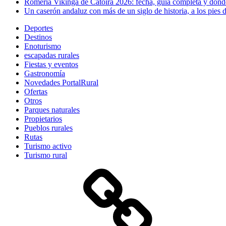
Romería Vikinga de Catoira 2026: fecha, guía completa y dónde
Un caserón andaluz con más de un siglo de historia, a los pies 
Deportes
Destinos
Enoturismo
escapadas rurales
Fiestas y eventos
Gastronomía
Novedades PortalRural
Ofertas
Otros
Parques naturales
Propietarios
Pueblos rurales
Rutas
Turismo activo
Turismo rural