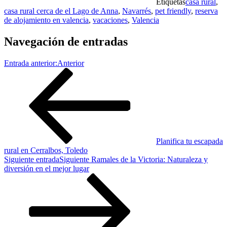
Etiquetas
casa rural
,
casa rural cerca de el Lago de Anna
,
Navarrés
,
pet friendly
,
reserva
de alojamiento en valencia
,
vacaciones
,
Valencia
Navegación de entradas
Entrada anterior:
Anterior
Planifica tu escapada
rural en Cerralbos, Toledo
Siguiente entrada
Siguiente
Ramales de la Victoria: Naturaleza y
diversión en el mejor lugar